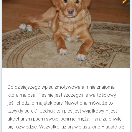
Do dzisiejszego wpisu zmotywowała mnie znajoma,
która ma psa. Pies nie jest szczególnie wartościowy
jeśli chodzi o majątek pary. Nawet ona mówi, że to
„zwykły burek”. Jednak ten pies jest wyjątkowy – jest
ukochanym psem swojej pani i jej męża. Para za chwilę
się rozwiedzie. Wszystko już prawie ustalone – udało się