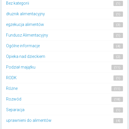
Bez kategorii
(1)
dłużnik alimentacyjny
(1)
egzekucja alimentów
(3)
Fundusz Alimentacyjny
(1)
Ogólne informacje
(4)
Opieka nad dzieckiem
(2)
Podział majątku
(11)
RODK
(1)
Różne
(11)
Rozwód
(18)
Separacja
(1)
uprawnieni do alimentów
(4)