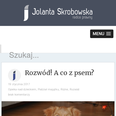
MENU
Rozwód! A co z psem?
19 stycznia 2017
Opieka nad dzieckiem
,
Podział majątku
,
Różne
,
Rozwód
brak komentarzy