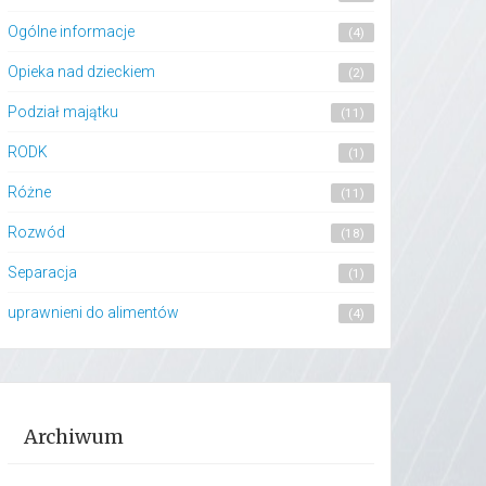
Ogólne informacje
(4)
Opieka nad dzieckiem
(2)
Podział majątku
(11)
RODK
(1)
Różne
(11)
Rozwód
(18)
Separacja
(1)
uprawnieni do alimentów
(4)
Archiwum