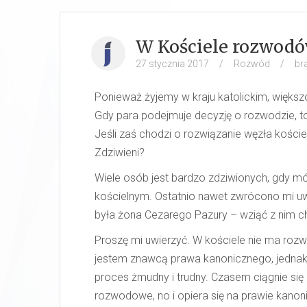
W Kościele rozwodó
27 stycznia 2017
/
Rozwód
/
br
Ponieważ żyjemy w kraju katolickim, więks
Gdy para podejmuje decyzję o rozwodzie, to
Jeśli zaś chodzi o rozwiązanie węzła kośc
Zdziwieni?
Wiele osób jest bardzo zdziwionych, gdy mów
kościelnym. Ostatnio nawet zwrócono mi uw
była żona Cezarego Pazury – wziąć z nim ch
Proszę mi uwierzyć. W kościele nie ma roz
jestem znawcą prawa kanonicznego, jednak
proces żmudny i trudny. Czasem ciągnie się 
rozwodowe, no i opiera się na prawie kanon