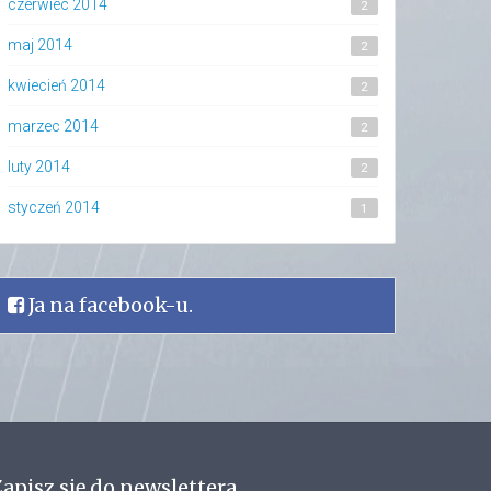
czerwiec 2014
2
maj 2014
2
kwiecień 2014
2
marzec 2014
2
luty 2014
2
styczeń 2014
1
Ja na facebook-u.
apisz się do newslettera