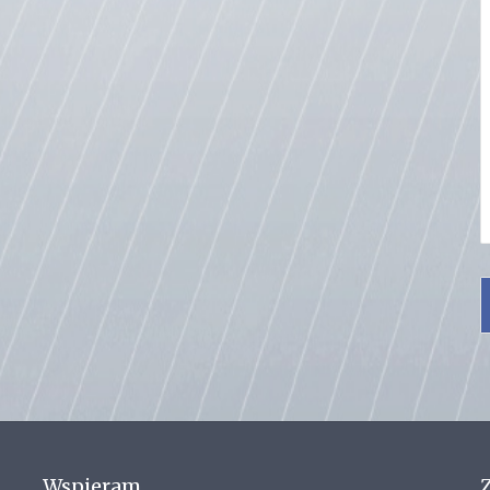
Wspieram
Z