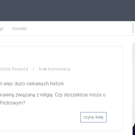
gi
Kontakt
Różne
,
Rozwód
/
brak komentarzy
 więc dużo ciekawych historii.
rawną związaną z religią. Czy słyszeliście może o
u Piotrowym?
czytaj dalej