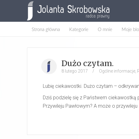
Strona główna
Kategorie
O mnie
Moje blo
Dużo czytam.
8 lutego 2017
/
Ogólne informacje
,
Lubię ciekawostki. Dużo czytam – odkrywam
Dziś podzielę się z Państwem ciekawostką p
Przywileju Pawłowym? A może o przywilej