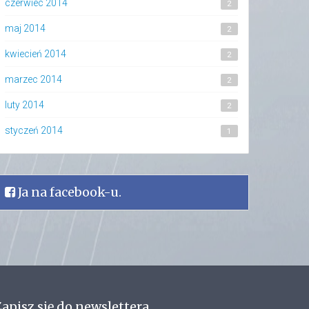
czerwiec 2014
2
maj 2014
2
kwiecień 2014
2
marzec 2014
2
luty 2014
2
styczeń 2014
1
Ja na facebook-u.
apisz się do newslettera