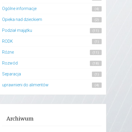
Ogólne informacje
(4)
Opieka nad dzieckiem
(2)
Podział majątku
(11)
RODK
(1)
Różne
(11)
Rozwód
(18)
Separacja
(1)
uprawnieni do alimentów
(4)
Archiwum