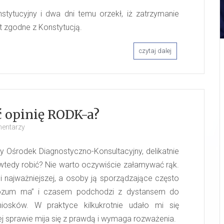
tytucyjny i dwa dni temu orzekł, iż zatrzymanie
t zgodne z Konstytucją.
czytaj dalej
 opinię RODK-a?
mentarzy
y Ośrodek Diagnostyczno-Konsultacyjny, delikatnie
 wtedy robić? Nie warto oczywiście załamywać rąk.
i najważniejszej, a osoby ją sporządzające często
 rozum ma” i czasem podchodzi z dystansem do
niosków. W praktyce kilkukrotnie udało mi się
j sprawie mija się z prawdą i wymaga rozważenia.