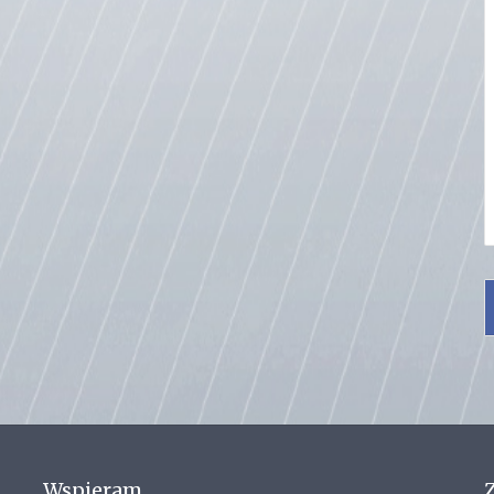
Wspieram
Z