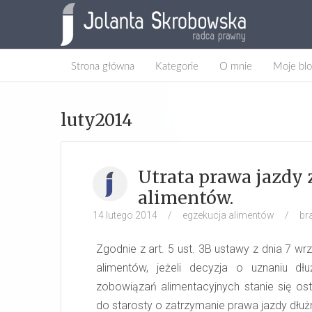
Strona główna
Kategorie
O mnie
Moje blo
luty2014
Utrata prawa jazdy 
alimentów.
14 lutego 2014
/
egzekucja alimentów
/
br
Zgodnie z art. 5 ust. 3B ustawy z dnia 7
alimentów, jeżeli decyzja o uznaniu dł
zobowiązań alimentacyjnych stanie się ost
do starosty o zatrzymanie prawa jazdy dłuż