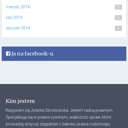
marzec 2014
2
luty 2014
2
styczeń 2014
1
Ja na facebook-u.
Kim jestem
Nazywam się Jolanta Skrobowska. Jestem radcą prawnym.
Specjalizuję się w prawie cywilnym, większość spraw, które
prowadzę dotyczy zagadnień z zakresu prawa rodzinnego,