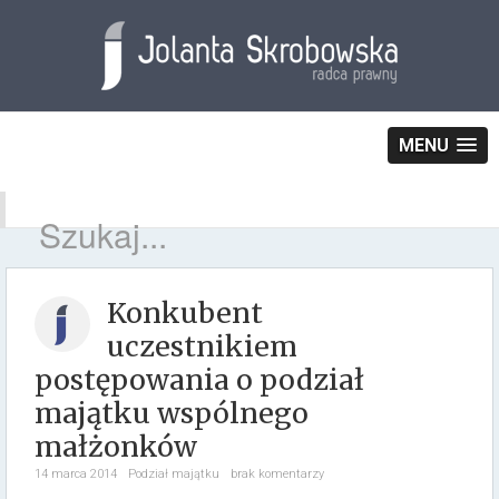
MENU
Konkubent
uczestnikiem
postępowania o podział
majątku wspólnego
małżonków
14 marca 2014
Podział majątku
brak komentarzy