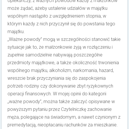
opiekuńczy, z ważnych powodów każdy z małżonków
może żądać, ażeby ustalenie udziałów w majątku
wspólnym nastąpiło z uwzględnieniem stopnia, w
którym każdy z nich przyczynił się do powstania tego
majątku.
„Ważne powody” mogą w szczególności stanowić takie
sytuacje jak to, że małżonkowie żyją w rozłączeniu i
zupełnie samodzielnie nabywają poszczególne
przedmioty majątkowe, a także okoliczność trwonienia
wspólnego majątku, alkoholizm, narkomania, hazard,
wreszcie brak przyczyniania się do zaspokojenia
potrzeb rodziny czy dokonywanie zbyt ryzykownych
operacji finansowych. W mojej opinii do kategorii
„ważne powody”, można także zaliczyć opisywane w
powyższym pytaniu przez Czytelniczkę zachowanie
męża, polegające na świadomym, a nawet czynionym z
premedytacją, nieopłacaniu rachunków za mieszkanie.