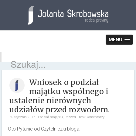
MENU
Wniosek o podział
majątku wspólnego i
ustalenie nierównych
udziałów przed rozwodem.
30 stycznia 2017
Podział majątku
,
Rozwód
brak komentarzy
Oto Pytanie od Czytelniczki bloga: